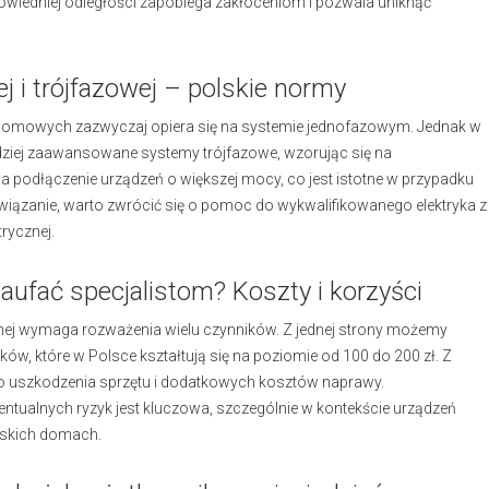
owiedniej odległości zapobiega zakłóceniom i pozwala uniknąć
ej i trójfazowej – polskie normy
h domowych zazwyczaj opiera się na systemie jednofazowym. Jednak w
ziej zaawansowane systemy trójfazowe, wzorując się na
a podłączenie urządzeń o większej mocy, co jest istotne w przypadku
wiązanie, warto zwrócić się o pomoc do wykwalifikowanego elektryka z
trycznej.
ufać specjalistom? Koszty i korzyści
jnej wymaga rozważenia wielu czynników. Z jednej strony możemy
ów, które w Polsce kształtują się na poziomie od 100 do 200 zł. Z
do uszkodzenia sprzętu i dodatkowych kosztów naprawy.
tualnych ryzyk jest kluczowa, szczególnie w kontekście urządzeń
olskich domach.