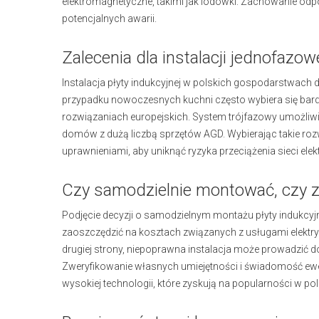
elektromagnetyczne, takimi jak lodówki. Zachowanie odp
potencjalnych awarii.
Zalecenia dla instalacji jednofazow
Instalacja płyty indukcyjnej w polskich gospodarstwac
przypadku nowoczesnych kuchni często wybiera się bard
rozwiązaniach europejskich. System trójfazowy umożliwi
domów z dużą liczbą sprzętów AGD. Wybierając takie roz
uprawnieniami, aby uniknąć ryzyka przeciążenia sieci elek
Czy samodzielnie montować, czy za
Podjęcie decyzji o samodzielnym montażu płyty indukcy
zaoszczędzić na kosztach związanych z usługami elektryk
drugiej strony, niepoprawna instalacja może prowadzić 
Zweryfikowanie własnych umiejętności i świadomość ewen
wysokiej technologii, które zyskują na popularności w p