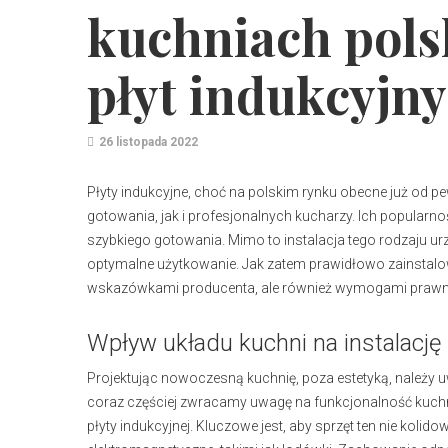
kuchniach pols
płyt indukcyjn
26 listopada 2022
Płyty indukcyjne, choć na polskim rynku obecne już o
gotowania, jak i profesjonalnych kucharzy. Ich popularno
szybkiego gotowania. Mimo to instalacja tego rodzaju ur
optymalne użytkowanie. Jak zatem prawidłowo zainstalować
wskazówkami producenta, ale również wymogami prawn
Wpływ układu kuchni na instalację 
Projektując nowoczesną kuchnię, poza estetyką, należy 
coraz częściej zwracamy uwagę na funkcjonalność kuch
płyty indukcyjnej. Kluczowe jest, aby sprzęt ten nie kolid