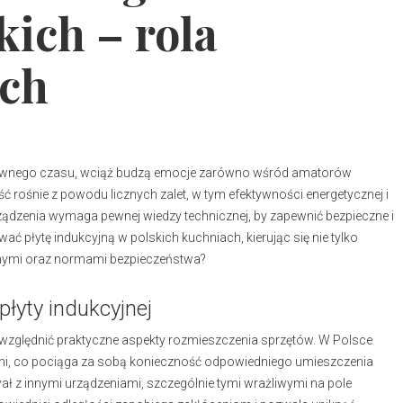
kich – rola
ych
d pewnego czasu, wciąż budzą emocje zarówno wśród amatorów
ść rośnie z powodu licznych zalet, w tym efektywności energetycznej i
ządzenia wymaga pewnej wiedzy technicznej, by zapewnić bezpieczne i
 płytę indukcyjną w polskich kuchniach, kierując się nie tylko
ymi oraz normami bezpieczeństwa?
płyty indukcyjnej
uwzględnić praktyczne aspekty rozmieszczenia sprzętów. W Polsce
ni, co pociąga za sobą konieczność odpowiedniego umieszczenia
ował z innymi urządzeniami, szczególnie tymi wrażliwymi na pole