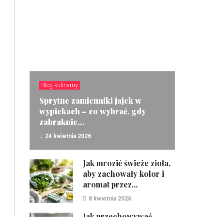
Blog kulinarny
Sprytne zamienniki jajek w
wypiekach – co wybrać, gdy
zabraknie...
24 kwietnia 2026
ZOBACZ
Jak mrozić świeże zioła,
aby zachowały kolor i
aromat przez...
8 kwietnia 2026
Jak przechowywać