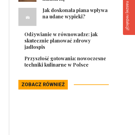
Napisz do naszej redakcji!
Jak doskonała piana wpływa
na udane wypieki?
Odżywianie w równowadze: jak
skutecznie planować zdrowy
jadłospis
Przyszłość gotowania: nowoczesne
techniki kulinarne w Polsce
ZOBACZ RÓWNIEŻ