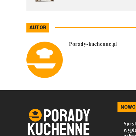
AUTOR
Porady-kuchenne.pl
NOWO
Spryt
wypi