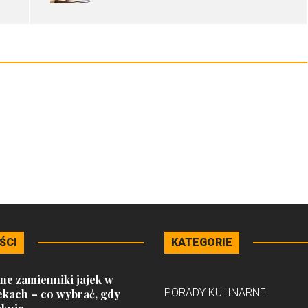
ŚCI
KATEGORIE
ne zamienniki jajek w
PORADY KULINARNE
ekach – co wybrać, gdy