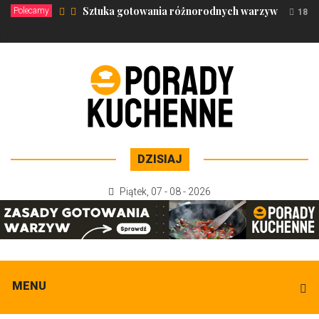
Sztuka gotowania różnorodnych warzyw
Polecamy
18 li
DZISIAJ
Piątek
,
07 - 08 - 2026
MENU