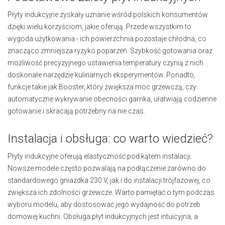
Płyty indukcyjne zyskały uznanie wśród polskich konsumentów
dzięki wielu korzyściom, jakie oferują. Przede wszystkim to
wygoda użytkowania - ich powierzchnia pozostaje chłodna, co
znacząco zmniejsza ryzyko poparzeń. Szybkość gotowania oraz
możliwość precyzyjnego ustawienia temperatury czynią z nich
doskonałe narzędzie kulinarnych eksperymentów. Ponadto,
funkcje takie jak Booster, który zwiększa moc grzewczą, czy
automatyczne wykrywanie obecności garnka, ułatwiają codzienne
gotowanie i skracają potrzebny na nie czas.
Instalacja i obsługa: co warto wiedzieć?
Płyty indukcyjne oferują elastyczność pod kątem instalacji.
Nowsze modele często pozwalają na podłączenie zarówno do
standardowego gniazdka 230 V, jak i do instalacji trójfazowej, co
zwiększa ich zdolności grzewcze. Warto pamiętać o tym podczas
wyboru modelu, aby dostosować jego wydajność do potrzeb
domowej kuchni. Obsługa płyt indukcyjnych jest intuicyjna, a