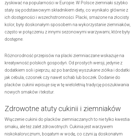
zyskiwać na popularności w Europie. W Polsce ziemniaki szybko
stały się podstawowym składnikiem diety, co wynikało głównie z
ich dostępności i wszechstronności. Placki, smażone na złocisty
kolor, były doskonałym sposobem na wykorzystanie ziemniaków,
często w połączeniu z innymi sezonowymi warzywami, które były
dostępne.
Różnorodność przepisów na placki ziemniaczane wskazuje na
kreatywność polskich gospodyń. Od prostych wersji, jedynie z
dodatkiem soli i pieprzu, aż po bardziej wyszukane ziółka i dodatki
jak cebula, czosnek czy nawet schab lub boczek. Dodanie do
placków cukinii wpisuje się w tę wieloletnią tradycję poszukiwania
nowych smaków i tekstur.
Zdrowotne atuty cukinii i ziemniaków
Włączenie cukinii do placków ziemniaczanych to nie tylko kwestia
smaku, ale też zalet zdrowotnych. Cukinia jest warzywem
niskokalorycznym, bogatym w wodę, co czyni ją doskonałym