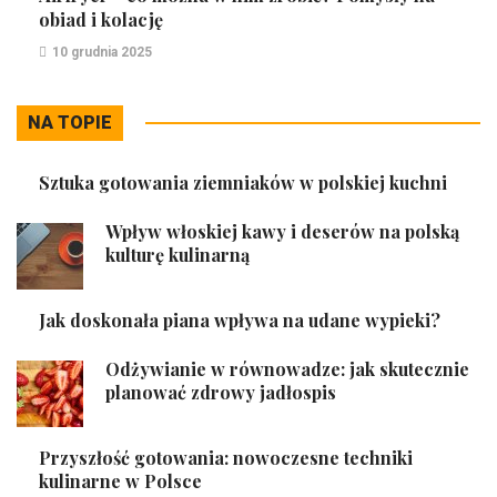
obiad i kolację
10 grudnia 2025
NA TOPIE
Sztuka gotowania ziemniaków w polskiej kuchni
Wpływ włoskiej kawy i deserów na polską
kulturę kulinarną
Jak doskonała piana wpływa na udane wypieki?
Odżywianie w równowadze: jak skutecznie
planować zdrowy jadłospis
Przyszłość gotowania: nowoczesne techniki
kulinarne w Polsce