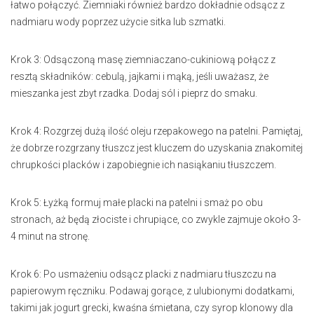
łatwo połączyć. Ziemniaki również bardzo dokładnie odsącz z
nadmiaru wody poprzez użycie sitka lub szmatki.
Krok 3: Odsączoną masę ziemniaczano-cukiniową połącz z
resztą składników: cebulą, jajkami i mąką, jeśli uważasz, że
mieszanka jest zbyt rzadka. Dodaj sól i pieprz do smaku.
Krok 4: Rozgrzej dużą ilość oleju rzepakowego na patelni. Pamiętaj,
że dobrze rozgrzany tłuszcz jest kluczem do uzyskania znakomitej
chrupkości placków i zapobiegnie ich nasiąkaniu tłuszczem.
Krok 5: Łyżką formuj małe placki na patelni i smaż po obu
stronach, aż będą złociste i chrupiące, co zwykle zajmuje około 3-
4 minut na stronę.
Krok 6: Po usmażeniu odsącz placki z nadmiaru tłuszczu na
papierowym ręczniku. Podawaj gorące, z ulubionymi dodatkami,
takimi jak jogurt grecki, kwaśna śmietana, czy syrop klonowy dla