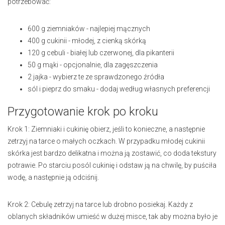
potrzebować:
600 g ziemniaków - najlepiej mącznych
400 g cukinii - młodej, z cienką skórką
120 g cebuli - białej lub czerwonej, dla pikanterii
50 g mąki - opcjonalnie, dla zagęszczenia
2 jajka - wybierz te ze sprawdzonego źródła
sól i pieprz do smaku - dodaj według własnych preferencji
Przygotowanie krok po kroku
Krok 1: Ziemniaki i cukinię obierz, jeśli to konieczne, a następnie
zetrzyj na tarce o małych oczkach. W przypadku młodej cukinii
skórka jest bardzo delikatna i można ją zostawić, co doda tekstury
potrawie. Po starciu posól cukinię i odstaw ją na chwilę, by puściła
wodę, a następnie ją odciśnij.
Krok 2: Cebulę zetrzyj na tarce lub drobno posiekaj. Każdy z
oblanych składników umieść w dużej misce, tak aby można było je