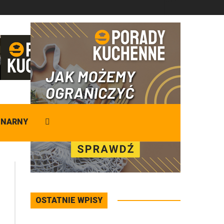
DZISIAJ
Sobota
,
08 - 08 - 2026
INARNY
OSTATNIE WPISY