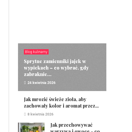
Blog kulinarny
Sprytne zamienniki jajek w
wypiekach – co wybrać, gdy
zabraknie...
24 kwietnia 2026
ZOBACZ
Jak mrozić świeże zioła, aby
zachowały kolor i aromat przez...
8 kwietnia 2026
Jak przechowywać
warzywa i owoce - co