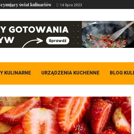
scynujący świat kulinariów
14 lipca 2023
Y KULINARNE
URZĄDZENIA KUCHENNE
BLOG KUL