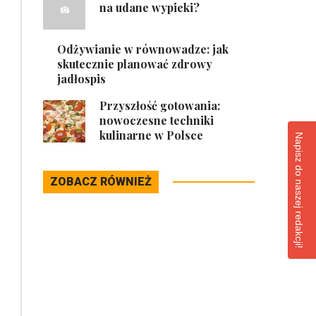
na udane wypieki?
Odżywianie w równowadze: jak
skutecznie planować zdrowy
jadłospis
Przyszłość gotowania:
nowoczesne techniki
kulinarne w Polsce
Napisz do naszej redakcji!
ZOBACZ RÓWNIEŻ