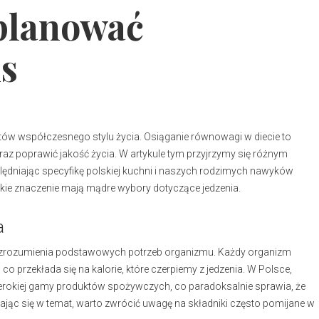
 planować
is
tów współczesnego stylu życia. Osiąganie równowagi w diecie to
raz poprawić jakość życia. W artykule tym przyjrzymy się różnym
dniając specyfikę polskiej kuchni i naszych rodzimych nawyków
 jakie znaczenie mają mądre wybory dotyczące jedzenia.
a
od zrozumienia podstawowych potrzeb organizmu. Każdy organizm
co przekłada się na kalorie, które czerpiemy z jedzenia. W Polsce,
zerokiej gamy produktów spożywczych, co paradoksalnie sprawia, że
ębiając się w temat, warto zwrócić uwagę na składniki często pomijane w