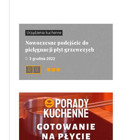
Urządzenia kuchenne
Nowoczesne podejście do
pielęgnacji płyt grzewczych
3 grudnia 2022