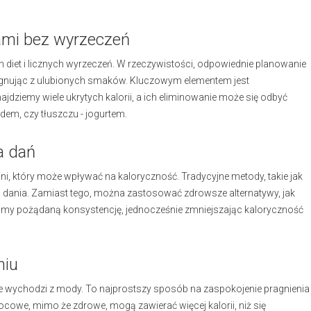
iami bez wyrzeczeń
h diet i licznych wyrzeczeń. W rzeczywistości, odpowiednie planowanie
ygnując z ulubionych smaków. Kluczowym elementem jest
jdziemy wiele ukrytych kalorii, a ich eliminowanie może się odbyć
dem, czy tłuszczu - jogurtem.
a dań
ni, który może wpływać na kaloryczność. Tradycyjne metody, takie jak
ą dania. Zamiast tego, można zastosować zdrowsze alternatywy, jak
skamy pożądaną konsystencję, jednocześnie zmniejszając kaloryczność
niu
e wychodzi z mody. To najprostszy sposób na zaspokojenie pragnienia
ocowe, mimo że zdrowe, mogą zawierać więcej kalorii, niż się