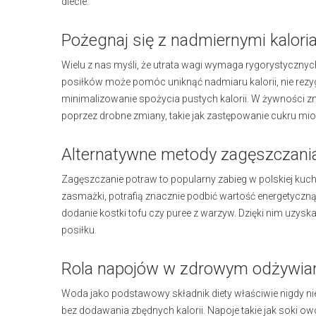
diecie.
Pożegnaj się z nadmiernymi kalor
Wielu z nas myśli, że utrata wagi wymaga rygorystycznyc
posiłków może pomóc uniknąć nadmiaru kalorii, nie rez
minimalizowanie spożycia pustych kalorii. W żywności zna
poprzez drobne zmiany, takie jak zastępowanie cukru mio
Alternatywne metody zagęszczani
Zagęszczanie potraw to popularny zabieg w polskiej kuch
zasmażki, potrafią znacznie podbić wartość energetyczn
dodanie kostki tofu czy puree z warzyw. Dzięki nim uzy
posiłku.
Rola napojów w zdrowym odżywia
Woda jako podstawowy składnik diety właściwie nigdy ni
bez dodawania zbędnych kalorii. Napoje takie jak soki ow